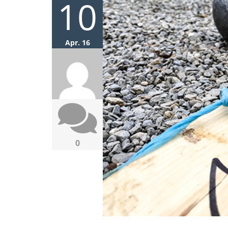
10
Apr. 16
0