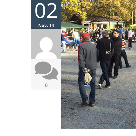
02
Nov. 14
0